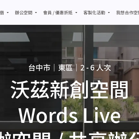
借
辦公空間
會員 / 優惠折抵
客製化活動
我想合作空
台中市｜東區｜2 - 6 人次
沃茲新創空間
Words Live