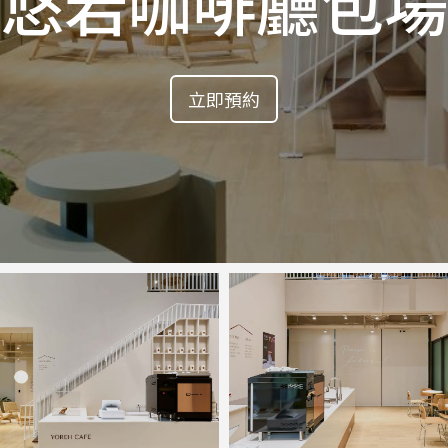
悠若咖啡廳包場
立即預約