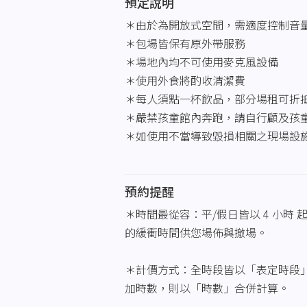
預定說明
＊由於為開放式空間，需適度控制音
＊包場皆保有原外帶服務
＊場地內均不可使用麥克風設備
＊使用外食將酌收清潔費
＊每人須點一杯飲品，部分場租可折
＊嚴禁孩童館內奔跑，請自行顧及孩
＊如使用不當導致毀損相關之現場設施
預約提醒
＊時間最從容：平/假日皆以 4 小時 
的緩衝時間供您場佈與撤場。
＊計價方式：全時段皆以「表定時段
加時數，則以「時數」合併計算。