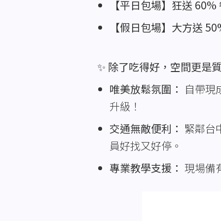
【平日包場】狂送 60%
【假日包場】大方送 50
✨
除了吃得好，空間更是
唯美放鬆氛圍：
自帶現
升級！
交通無敵便利：
緊鄰台
員好找又好停。
專業教學支援：
現場備