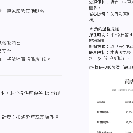
交通便利：
近台中火車
極多。
量，避免影響其他顧客
省心服務：
免外訂茶點
購）
📌
預約溫馨提醒
彈性時間：
平/假日皆
4
撤場緩衝。
抵餐飲消費
計價方式：
以「表定時
童安全
優惠限制：
本專案為極
，將依照實賠償/維修。
惠」及「紅利折抵」。
👉 提供投影設備（需
起租，貼心提供前後各 15 分鐘
」計費；如遇超時或需額外增