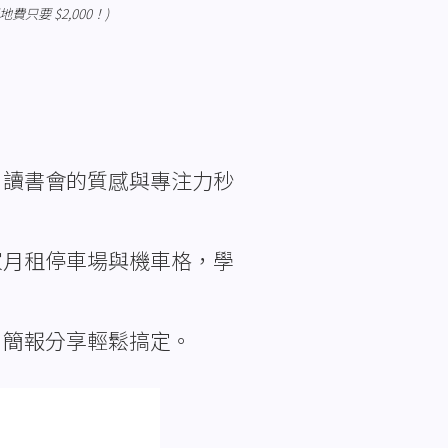
費只要 $2,000！)
、讀書會的質感與專注力秒
家月租停車場與機車格，學
、簡報分享輕鬆搞定。