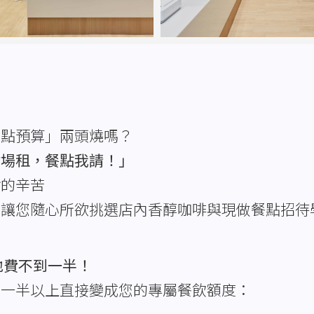
茶點預算」兩頭燒嗎？
付場租，餐點我請！」
會的辛苦
，讓您隨心所欲挑選店內香醇咖啡與現做餐點招待
地費不到一半！
有一半以上直接變成您的專屬餐飲額度：