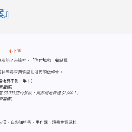
案』
段
4 小時
傷腦筋？來這裡，
「你付場租，餐點我
招待學員享用質感咖啡與現做輕食。
場地費不到一半！）
餐點額度
選 $3,000 店內餐飲，實際場地費僅 $2,000！)
餐點額度
裝潢，自帶咖啡香，手作課、讀書會質感秒