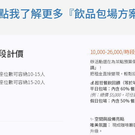
點我了解更多『飲品包場方
時段計價
10,000-26,000/時
辦活動還在為茶點預算
請」
！
座位數可容納10-15人
把租金直接變現，輕鬆
座位數可容納15-20人
💰
超狂餐飲回饋（等於
平日包場：內含 60% 
(例：總價 $5,000，可任
假日包場：內含 50% 
✨
空間與設備亮點
唯美氛圍：
現成咖啡廳
升級。