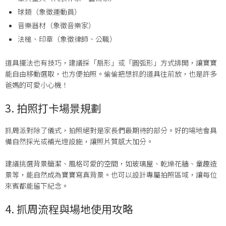
球類（象徵運動員）
音樂器材（象徵音樂家）
法槌、印章（象徵律師、公職）
道具擺法也有技巧，建議採「扇形」或「圓弧形」方式排開，讓寶寶
能自由移動選取，也方便拍照。偷偷把想抓的道具往前放，也是許多
爸媽的可愛小心機！
3. 拍照打卡場景規劃
抓周派對除了儀式，拍照絕對是家長們最期待的部分。好的場地會具
備自然採光或補光燈設施，讓照片質感大加分。
建議挑選背景簡潔、風格可愛的空間，如玻璃屋、乾燥花牆、童趣造
景等，能自然成為寶寶寫真背景。也可以設計專屬拍照區域，讓每位
來賓都能留下紀念。
4. 抓周流程與場地使用攻略