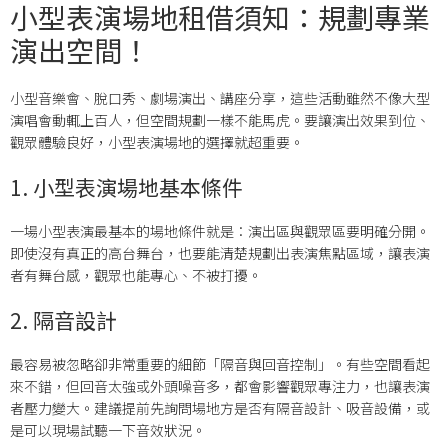
小型表演場地租借須知：規劃專業
演出空間！
小型音樂會、脫口秀、劇場演出、講座分享，這些活動雖然不像大型
演唱會動輒上百人，但空間規劃一樣不能馬虎。要讓演出效果到位、
觀眾體驗良好，小型表演場地的選擇就超重要。
1. 小型表演場地基本條件
一場小型表演最基本的場地條件就是：演出區與觀眾區要明確分開。
即使沒有真正的高台舞台，也要能清楚規劃出表演焦點區域，讓表演
者有舞台感，觀眾也能專心、不被打擾。
2. 隔音設計
最容易被忽略卻非常重要的細節「隔音與回音控制」。有些空間看起
來不錯，但回音太強或外頭噪音多，都會影響觀眾專注力，也讓表演
者壓力變大。建議提前先詢問場地方是否有隔音設計、吸音設備，或
是可以現場試聽一下音效狀況。