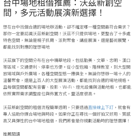
台中場地租借推薦：沃茲新創空
間，多元活動展演新選擇！
想在台中找個合適的場地辦活動，卻不確定哪一種空間最符合需求？
那你一定要認識沃茲新創空間！沃茲不只提供場地，更整合了十多處
特色空間，無論是親子抓周、派對聚會、講座展演，還是藝術展覽，
都能找到對應的理想場地
沃茲旗下的空間分布在台中精華地段，包括勤美、文華、忠明、漢口
等區域，交通便利、停車也方便。從小型包廂、階梯教室，到大型開
放場域與戶外廣場，各種空間型態一應俱全。無論你想辦一場十人的
溫馨聚會，還是上百人的大型展演活動，都能找到合適的場地規格。
且每個空間都配有音響、投影、Wi-Fi、燈光設備與活動地板，也都能
依照實際需求調整座位與佈置方式，靈活度很高。
沃茲新創空間的租借流程簡單透明，只要透過
直接線上下訂
，就會有
專人協助你媒合場地與時段。如果你正在尋找一個好拍又好用、質感
高又具彈性的台中場地租借，我們將會是你規劃活動時的理想選擇！
推薦閱讀