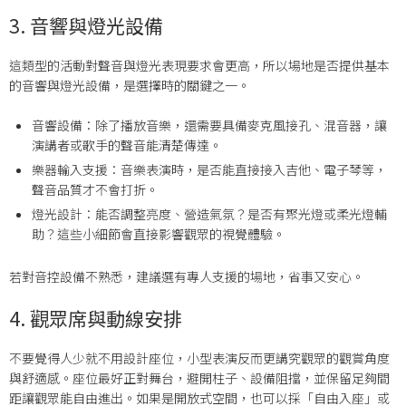
3. 音響與燈光設備
這類型的活動對聲音與燈光表現要求會更高，所以場地是否提供基本
的音響與燈光設備，是選擇時的關鍵之一。
音響設備：除了播放音樂，還需要具備麥克風接孔、混音器，讓
演講者或歌手的聲音能清楚傳達。
樂器輸入支援：音樂表演時，是否能直接接入吉他、電子琴等，
聲音品質才不會打折。
燈光設計：能否調整亮度、營造氣氛？是否有聚光燈或柔光燈輔
助？這些小細節會直接影響觀眾的視覺體驗。
若對音控設備不熟悉，建議選有專人支援的場地，省事又安心。
4. 觀眾席與動線安排
不要覺得人少就不用設計座位，小型表演反而更講究觀眾的觀賞角度
與舒適感。座位最好正對舞台，避開柱子、設備阻擋，並保留足夠間
距讓觀眾能自由進出。如果是開放式空間，也可以採「自由入座」或