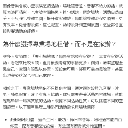
而像音樂會或小型表演這類活動，場地隔音差、音響不給力的話，就
算表演再精彩，也會被空間拖累。換句話說，選對場地，活動自然加
分。不只強化整體氛圍、提升賓客體驗，還能讓整體流程更順暢、更
有效率。從音響設備、座位配置、動線設計到空間氛圍，這些都會直
接影響活動的評價。
為什麼選擇專業場地租借，而不是在家辦？
很多人會猶豫：「要租場地嗎？還是省點錢在家辦？」其實在家辦活
動，看起來比較省錢，但背後要考慮的事情更多，例如，清潔整理全
靠自己、空間有限難以佈置、沒設備可用、鄰居可能抱怨噪音，甚至
出現突發狀況也得自己處理。
相較之下，專業場地租借不只提供空間，通常還附設燈光音響、冷
氣、椅桌配置，甚至有專人協助。你只需要帶著活動內容進場，就能
輕鬆舉辦一場高質感的活動。根據不同活動性質，可以挑選不同的空
間類型。以下簡單整理三種熱門活動需求與場地選擇：
派對場地租借：
適合生日、慶功、節日聚會等，場地通常能自由
佈置，配有音響燈光設備，有些還有廚房或外燴空間。