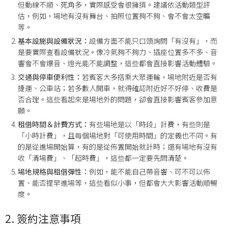
但動線不順、死角多，實際感受會很擁擠。建議依活動類型評
估，例如，場地有沒有舞台、拍照位置夠不夠、會不會太空曠
等。
基本設施與設備狀況：
設備方面不能只口頭詢問「有沒有」，而
是要實際查看設備狀況。像冷氣夠不夠力、插座位置多不多、音
響會不會爆音、燈光能不能調整，這些都會直接影響活動體驗。
交通與停車便利性：
若賓客大多搭乘大眾運輸，場地附近是否有
捷運、公車站；若多數人開車，就得確認附近好不好停、收費是
否合理。這些看起來是場地外的問題，卻會直接影響賓客參加意
願。
租借時間＆計費方式：
有些場地是以「時段」計費，有些則是
「小時計費」，且每個場地對「可使用時間」的定義也不同。有
的是從進場開始算，有的是從佈置開始就計時；還有場地有沒有
收「清場費」、「超時費」，這些都一定要先問清楚。
場地規格與租借彈性：
例如，能不能自己帶音響、可不可以佈
置、能否提早進場等，這些看似小事，但都會大大影響活動順暢
度。
2. 簽約注意事項