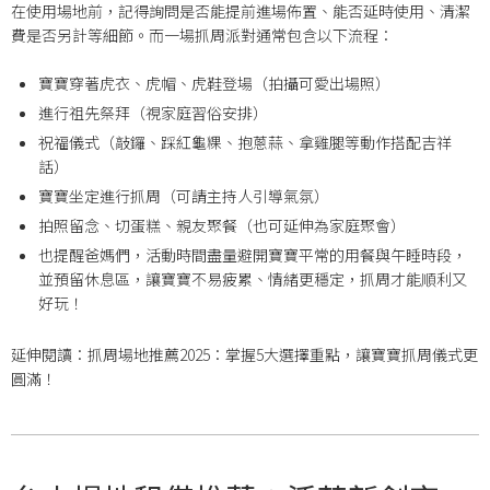
在使用場地前，記得詢問是否能提前進場佈置、能否延時使用、清潔
費是否另計等細節。而一場抓周派對通常包含以下流程：
寶寶穿著虎衣、虎帽、虎鞋登場（拍攝可愛出場照）
進行祖先祭拜（視家庭習俗安排）
祝福儀式（敲鑼、踩紅龜粿、抱蔥蒜、拿雞腿等動作搭配吉祥
話）
寶寶坐定進行抓周（可請主持人引導氣氛）
拍照留念、切蛋糕、親友聚餐（也可延伸為家庭聚會）
也提醒爸媽們，活動時間盡量避開寶寶平常的用餐與午睡時段，
並預留休息區，讓寶寶不易疲累、情緒更穩定，抓周才能順利又
好玩！
延伸閱讀：抓周場地推薦2025：掌握5大選擇重點，讓寶寶抓周儀式更
圓滿！