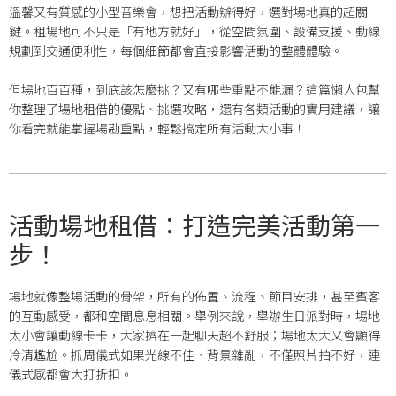
溫馨又有質感的小型音樂會，想把活動辦得好，選對場地真的超關
鍵。租場地可不只是「有地方就好」，從空間氛圍、設備支援、動線
規劃到交通便利性，每個細節都會直接影響活動的整體體驗。
但場地百百種，到底該怎麼挑？又有哪些重點不能漏？這篇懶人包幫
你整理了場地租借的優點、挑選攻略，還有各類活動的實用建議，讓
你看完就能掌握場勘重點，輕鬆搞定所有活動大小事！
活動場地租借：打造完美活動第一
步！
場地就像整場活動的骨架，所有的佈置、流程、節目安排，甚至賓客
的互動感受，都和空間息息相關。舉例來說，舉辦生日派對時，場地
太小會讓動線卡卡，大家擠在一起聊天超不舒服；場地太大又會顯得
冷清尷尬。抓周儀式如果光線不佳、背景雜亂，不僅照片拍不好，連
儀式感都會大打折扣。