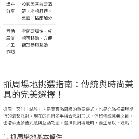
講座
投影與音效要清
分享
楚，座椅舒適、
桌面／插座加分
互動
空間要彈性，桌
展演
椅可移動、方便
／工
觀眾參與互動
作坊
抓周場地挑選指南：傳統與時尚兼
具的完美選擇！
抓周，又叫「試晬」，是寶寶滿周歲的重要儀式，也是充滿祝福與期
待的溫馨派對。現在的抓周多半結合派對形式，保留傳統意義之餘，
也增添更多儀式感與互動巧思。選擇抓周場地時，要注意以下幾點：
1. 抓周場地基本條件