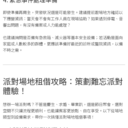
即使準備再周全，突發狀況還是可能發生。建議提前跟場地方確認以
下應變資訊：當天會不會有工作人員在現場協助？如果遇到停電、音
響出問題，有沒有備案或人力能處理？
也建議詢問是否備有急救箱、滅火器等基本安全設備；若活動是面向
家庭或人數較多的群體，更應該準備好最近的診所或醫院資訊，以備
不時之需。
派對場地租借攻略：策劃難忘派對
體驗！
想辦一場派對嗎？不管是慶生、求婚、畢業趴，還是節日聚會，選對
空間不只讓流程更順利，也能讓賓客更放鬆、自在享受。以下從場地
類型到設備需求，帶你一次搞懂派對場地租借事項！