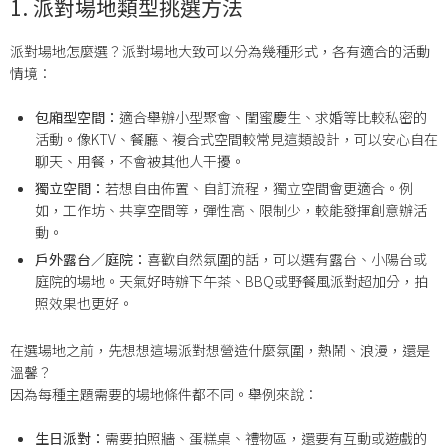
1. 派對場地類型挑選方法
派對場地怎麼選？派對場地大致可以分為幾種形式，各有適合的活動
情境：
包廂型空間：
適合舉辦小型聚會、閨蜜慶生、求婚等比較私密的
活動。像KTV、餐廳、複合式空間較常見這類設計，可以安心自在
聊天、用餐，不會被其他人干擾。
獨立空間：
若想自由佈置、自訂流程，獨立空間會更適合。例
如，工作坊、共享空間等，彈性高、限制少，較能發揮創意辦活
動。
戶外露台／庭院：
喜歡自然氛圍的話，可以選有露台、小陽台或
庭院的場地。天氣好時辦下午茶、BBQ或野餐風派對超加分，拍
照效果也更好。
在選場地之前，先想想這場派對想營造什麼氛圍，熱鬧、浪漫，還是
溫馨？
因為每種主題需要的場地條件都不同。舉例來說：
生日派對：
需要拍照牆、蛋糕桌、禮物區，還要有互動或遊戲的