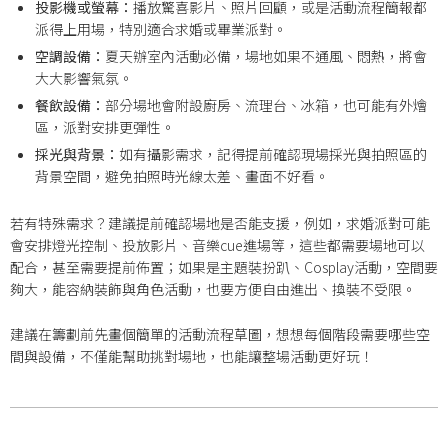
投影機或螢幕：
播放驚喜影片、照片回顧，或是活動流程簡報都
派得上用場，特別適合求婚或畢業派對。
空調設備：
夏天辦室內活動必備，場地如果不通風、悶熱，將會
大大影響氣氛。
餐飲設備：
部分場地會附設廚房、流理台、冰箱，也可能有外燴
區，派對安排更彈性。
採光與背景：
如有攝影需求，記得提前確認現場採光與拍照區的
背景空間，避免拍照時光線太差、畫面不好看。
若有特殊需求？建議提前確認場地是否能支援，例如，求婚派對可能
會安排燈光控制、投放影片、音樂cue進場等，這些都需要場地可以
配合，甚至需要提前佈置；如果是主題裝扮趴、Cosplay活動，空間要
夠大，能容納裝飾與角色活動，也要方便自由進出、換裝不受限。
建議在籌劃前先畫個簡單的活動流程草圖，想想每個階段需要哪些空
間與設備，不僅能幫助挑對場地，也能讓整場活動更好玩！