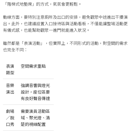
「階梯式地墊席」的方式，氣氛會更輕鬆。
動線方面，要特別注意廁所及出口的安排，避免觀眾中途進出干擾演
出。此外，也建議設置入口接待區與活動看板，不僅能讓整場活動更
有儀式感，也能幫助觀眾一進門就能進入狀況。
雖然都是「表演活動」，但實際上，不同形式的活動，對空間的需求
也完全不同：
表演
空間需求重點
類型
音樂
強調音響與燈光
演出
設計，座位區要
有良好聲音傳達
劇場
需要演員活動區
／脫
域、聚光燈、清
口秀
楚的視線配置