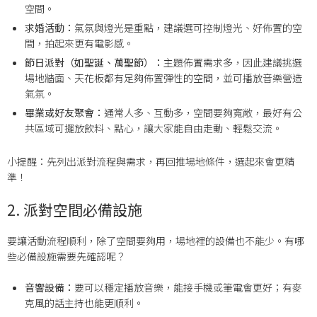
空間。
求婚活動：
氣氛與燈光是重點，建議選可控制燈光、好佈置的空
間，拍起來更有電影感。
節日派對（如聖誕、萬聖節）：
主題佈置需求多，因此建議挑選
場地牆面、天花板都有足夠佈置彈性的空間，並可播放音樂營造
氣氛。
畢業或好友聚會：
通常人多、互動多，空間要夠寬敞，最好有公
共區域可擺放飲料、點心，讓大家能自由走動、輕鬆交流。
小提醒：先列出派對流程與需求，再回推場地條件，選起來會更精
準！
2. 派對空間必備設施
要讓活動流程順利，除了空間要夠用，場地裡的設備也不能少。有哪
些必備設施需要先確認呢？
音響設備：
要可以穩定播放音樂，能接手機或筆電會更好；有麥
克風的話主持也能更順利。