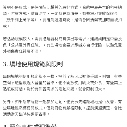
簽約不是形式，是保障彼此權益的最好方式。合約中最基本的租金總
額、付款方式、繳費時間，一定都要寫清楚。有些場地會收保證金
（幾千到上萬不等），要確認退還時間、是否會因清潔或加時而被扣
款。
若活動規模較大，需要搭建器材或有演出等需求，建議詢問是否需投
保「公共意外責任險」。有些場地會要求承辦方自行保險，以避免意
外損傷責任歸屬不清。
3. 場地使用規範與限制
每個場地的使用規定都不一樣，提前了解可以避免爭議。例如：有些
空間不能播放過大音量的音樂，也不開放使用明火或外食；有些禁止
貼紙或釘牆，對於有佈置需求的活動來說，就會限制很大。
另外，如果想帶寵物一起參加活動，也要事先確認場地是否友善，有
些場地雖然標榜開放式，但對寵物有嚴格限制。提前溝通清楚，會比
活動當天臨時協調更省事。
4. 緊急事件處理準備