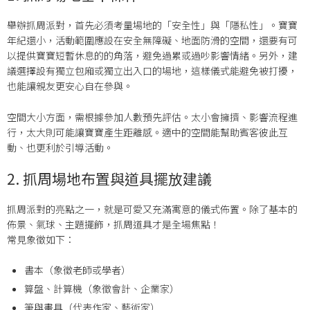
舉辦抓周派對，首先必須考量場地的「安全性」與「隱私性」。寶寶
年紀還小，活動範圍應設在安全無障礙、地面防滑的空間，還要有可
以提供寶寶短暫休息的的角落，避免過累或過吵影響情緒。另外，建
議選擇設有獨立包廂或獨立出入口的場地，這樣儀式能避免被打擾，
也能讓親友更安心自在參與。
空間大小方面，需根據參加人數預先評估。太小會擁擠、影響流程進
行，太大則可能讓寶寶產生距離感。適中的空間能幫助賓客彼此互
動、也更利於引導活動。
2. 抓周場地布置與道具擺放建議
抓周派對的亮點之一，就是可愛又充滿寓意的儀式佈置。除了基本的
佈景、氣球、主題擺飾，抓周道具才是全場焦點！
常見象徵如下：
書本（象徵老師或學者）
算盤、計算機（象徵會計、企業家）
筆與畫具（代表作家、藝術家）