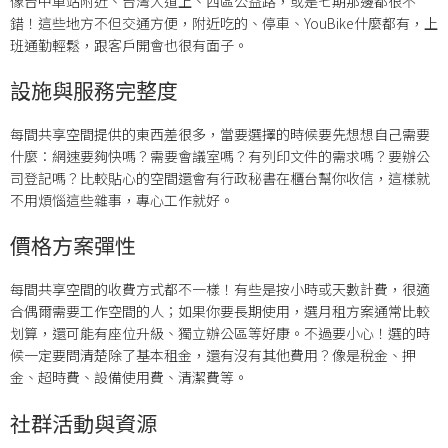
像台中車站附近、台灣大道上、西區公益路，或是七期那邊都很不
錯！這些地方不但交通方便，附近吃的、停車、YouBike什麼都有，上
班通勤輕鬆，跟客戶開會也很有面子。
設施與服務完整度
每間共享空間提供的東西差很多，當要選擇的時候要先想想自己需要
什麼：網速要夠快嗎？需要會議室嗎？有列印文件的需求嗎？要辦公
司登記嗎？比較貼心的空間還會有行政秘書在櫃台幫你收信，這樣就
不用煩惱這些雜事，專心工作就好。
價格方案彈性
每間共享空間的收費方式都不一樣！有些是按小時或天數計費，很適
合偶爾需要工作空間的人；如果你要長期使用，選月租方案通常比較
划算，還可能有座位升級、獨立辦公區等好康。不過要小心！選的時
候一定要問清楚除了基本租金，還有沒有其他費用？像是稅金、押
金、超時費、設備使用費、清潔費等。
社群活動與資源