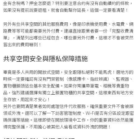
金有含稅嗎？押金怎麼退？特別要注意合約有沒有自動續約的條款，
如果沒有提前說要退租，就會自動幫你延長，這個一定要看清楚！
另外有些共享空間的其他服務費用，像是印表機使用費、水電費、網
路費等等可能都需要另外付費。建議直接跟業者要一份「完整收費清
單」，清楚列出哪些已經包含、哪些要另外付費，這樣才不會被突然
冒出來的費用嚇到！
共享空間安全與隱私保障措施
畢竟是多人共用的開放式空間，安全跟隱私絕對不能馬虎！選地方的
時候一定要確認有沒有門禁管制（像感應卡、指紋辨識）、監視器、
置物櫃鎖頭這些基本安全配備。如果你常攜帶筆電、相機等貴重物
品，強烈建議選擇有獨立上鎖置物櫃的共享空間，這樣東西有地方安
全存放，用起來才安心！
另外也要問清楚業者如何處理信件代收服務，確保重要文件不會被誤
領或外洩。還可以了解一下訪客管理制度、Wi-Fi是否有分區設定跟密
碼保護等措施。這樣即使在開放環境中工作，你的重要資料依然能獲
得完整保護，不用擔心被其他人偷看或資料外洩的問題！