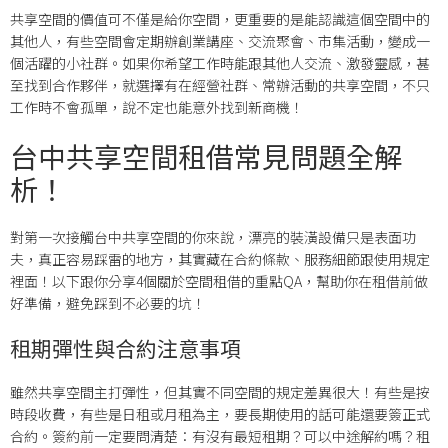
共享空間的價值可不僅是給你空間，更重要的是能認識這個空間中的
其他人，有些空間會定期辦創業講座、交流聚會、市集活動，變成一
個活躍的小社群。如果你希望工作時能跟其他人交流、激發靈感，甚
至找到合作夥伴，就選擇有在經營社群、常辦活動的共享空間，不只
工作時不會孤單，說不定也能意外找到新商機！
台中共享空間租借常見問題全解
析！
對第一次接觸台中共享空間的你來說，漂亮的裝潢設備只是表面功
夫，真正容易踩雷的地方，其實藏在合約條款、服務細節跟使用規定
裡面！以下跟你分享4個關於空間租借的重點QA，幫助你在租借前做
好準備，避免踩到不必要的坑！
租期彈性與合約注意事項
雖然共享空間主打彈性，但其實不同空間的規定差異很大！有些是按
時段收費，有些是日租或月租為主，要長期使用的話可能還要簽正式
合約。簽約前一定要問清楚：有沒有最短租期？可以中途解約嗎？租