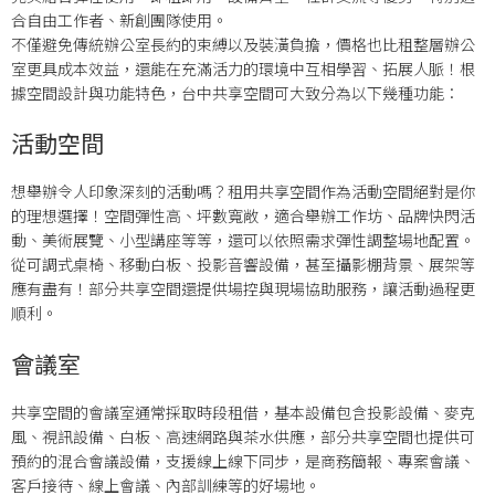
合自由工作者、新創團隊使用。
不僅避免傳統辦公室長約的束縛以及裝潢負擔，價格也比租整層辦公
室更具成本效益，還能在充滿活力的環境中互相學習、拓展人脈！根
據空間設計與功能特色，台中共享空間可大致分為以下幾種功能：
活動空間
想舉辦令人印象深刻的活動嗎？租用共享空間作為活動空間絕對是你
的理想選擇！空間彈性高、坪數寬敞，適合舉辦工作坊、品牌快閃活
動、美術展覽、小型講座等等，還可以依照需求彈性調整場地配置。
從可調式桌椅、移動白板、投影音響設備，甚至攝影棚背景、展架等
應有盡有！部分共享空間還提供場控與現場協助服務，讓活動過程更
順利。
會議室
共享空間的會議室通常採取時段租借，基本設備包含投影設備、麥克
風、視訊設備、白板、高速網路與茶水供應，部分共享空間也提供可
預約的混合會議設備，支援線上線下同步，是商務簡報、專案會議、
客戶接待、線上會議、內部訓練等的好場地。