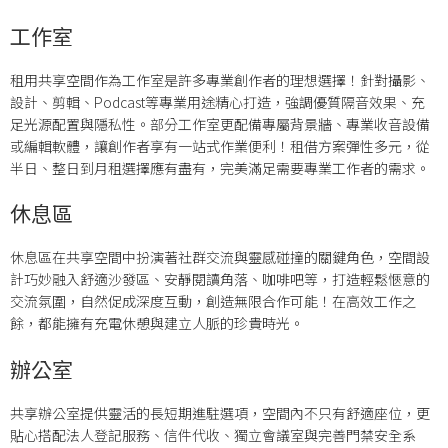
工作室
租用共享空間作為工作室是許多專業創作者的理想選擇！針對攝影、
設計、剪輯、Podcast等專業用途精心打造，強調優質隔音效果、充
足光源配置與隱私性。部分工作室更配備專屬背景牆、專業收音設備
或編輯軟體，讓創作者享有一站式作業便利！租借方案彈性多元，從
半日、整日到月租選擇應有盡有，完美滿足需要專業工作者的需求。
休息區
休息區在共享空間中扮演著社群交流與靈感碰撞的關鍵角色，空間設
計巧妙融入舒適沙發區、安靜閱讀角落、咖啡吧等，打造輕鬆愜意的
交流氛圍，自然促成深度互動，創造無限合作可能！在高效工作之
餘，都能擁有充電休憩與建立人脈的珍貴時光。
辦公室
共享辦公室提供靈活的長短期進駐選項，空間內不只有舒適座位，更
貼心搭配法人登記服務、信件代收、獨立會議室與完善門禁安全系