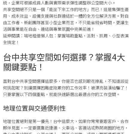
統，企業可根據成員人數與實際需求彈性調整辦公空間大小。
共享空間絕不只是一個「能坐下來工作的地方」而已！這是集彈性運
用、成本效益、設備支援與社群連結於一體的全方位解決方案。對自
由工作者、新創團隊甚至小型企業而言，不只能省錢省時間，更讓生
活與事業能在自由、連結與專業氛圍中完美前進！
延伸閱讀：場地租借懶人包：掌握場勘重點，派對、抓周、小型表演
全搞定！
台中共享空間如何選擇？掌握4大
關鍵要點！
面對台中共享空間選擇這麼多，你是否也感到眼花撩亂，不知道該從
何挑起呢？別讓選擇困難症拖累你的工作效率！被漂亮裝潢給騙了！
只要掌握以下四個重點，就能快速篩選出最適合你的工作空間。
地理位置與交通便利性
地理位置絕對是第一優先！台中這麼大，如果你常常要跟客戶、合作
夥伴見面，一定要選靠近捷運、火車站、客運站或熱鬧商圈的地方，