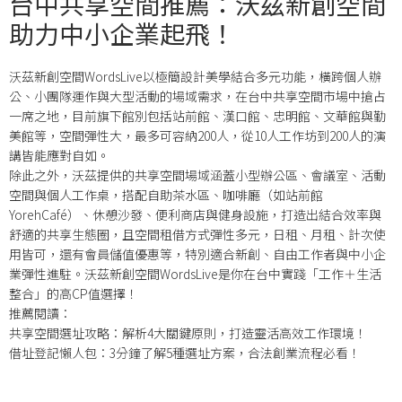
台中共享空間推薦：沃茲新創空間
助力中小企業起飛！
沃茲新創空間WordsLive以極簡設計美學結合多元功能，橫跨個人辦
公、小團隊運作與大型活動的場域需求，在台中共享空間市場中搶占
一席之地，目前旗下館別包括站前館、漢口館、忠明館、文華館與勤
美館等，空間彈性大，最多可容納200人，從10人工作坊到200人的演
講皆能應對自如。
除此之外，沃茲提供的共享空間場域涵蓋小型辦公區、會議室、活動
空間與個人工作桌，搭配自助茶水區、咖啡廳（如站前館
YorehCafé）、休憩沙發、便利商店與健身設施，打造出結合效率與
舒適的共享生態圈，且空間租借方式彈性多元，日租、月租、計次使
用皆可，還有會員儲值優惠等，特別適合新創、自由工作者與中小企
業彈性進駐。沃茲新創空間WordsLive是你在台中實踐「工作＋生活
整合」的高CP值選擇！
推薦閱讀：
共享空間選址攻略：解析4大關鍵原則，打造靈活高效工作環境！
借址登記懶人包：3分鐘了解5種選址方案，合法創業流程必看！