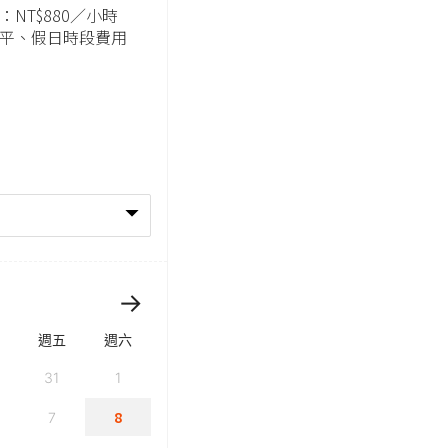
：NT$880／小時
依照平、假日時段費用
週五
週六
31
1
8
7