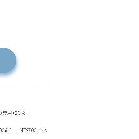
段費用+20%
0前）：NT$700／小