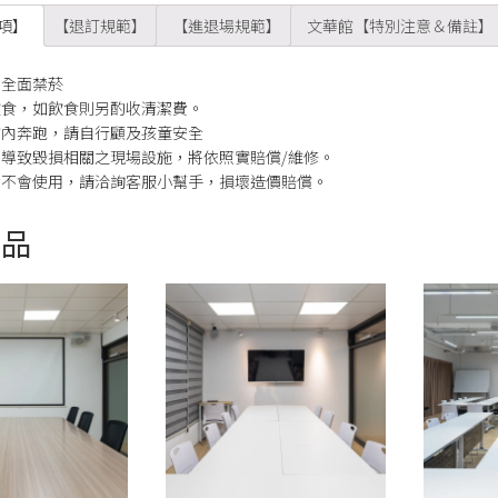
項】
【退訂規範】
【進退場規範】
文華館【特別注意＆備註】
所全面禁菸
飲食，如飲食則另酌收清潔費。
館內奔跑，請自行顧及孩童安全
導致毀損相關之現場設施，將依照實賠償/維修。
備不會使用，請洽詢客服小幫手，損壞造價賠償。
商品