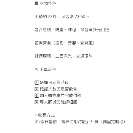
🏢 空間特色
面積約 22 坪，可容納 20–50 人
適合會議、講座、課程、聚會等多元用途
設備齊全（投影、音響、麥克風）
舒適環境，三面採光，交通便利
📝 下單流程
1️⃣ 選擇日期與時段
2️⃣ 確認人數與是否飲食
3️⃣ 加入購物車並完成付款
4️⃣ 專人將與您確認細節
⚡ 收費方式
平/假日皆依「實際使用時數」計費（非固定時段）