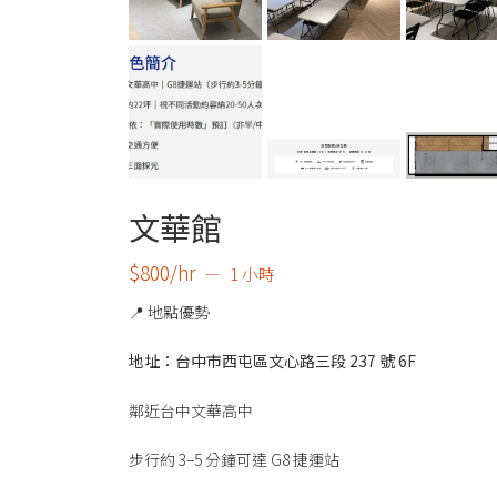
文華館
$800/hr
1 小時
📍 地點優勢
地址：台中市西屯區文心路三段 237 號 6F
鄰近台中文華高中
步行約 3–5 分鐘可達 G8 捷運站