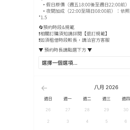
‣ 假日原價（週五18:00後至週日22:00前）
‣ 夜間加成（22:00至隔日08:00前）：
*1.5
🔄預約時段&規範
❗️相關訂購須知請詳閱【退訂規範】
❗️如須租借時段較長，請洽官方客服
▼ 預約時長請點選下方 ▼
八月
2026
週日
週一
週二
週三
週四
26
27
28
29
30
2
3
4
5
6