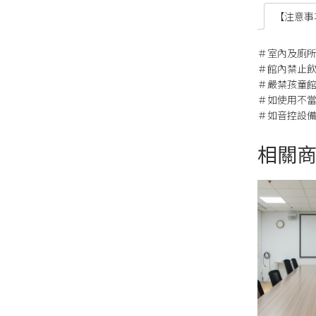
【注意事
＃室內及廁
＃館內禁止
＃嚴禁孩童
＃如使用不當
＃如音控設
相關