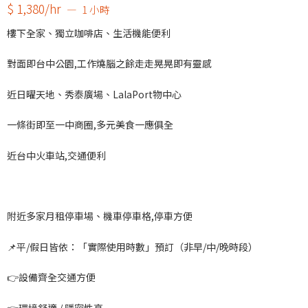
$ 1,380/hr
1 小時
樓下全家、獨立咖啡店、生活機能便利
對面即台中公園,工作燒腦之餘走走晃晃即有靈感
近日曜天地、秀泰廣場、LalaPort物中心
一條街即至一中商圈,多元美食一應俱全
近台中火車站,交通便利
附近多家月租停車場、機車停車格,停車方便
📌平/假日皆依：
「實際使用時數」預訂（非早/中/晚時段）
👉設備齊全交通方便
👉環境舒適 / 隱密性高