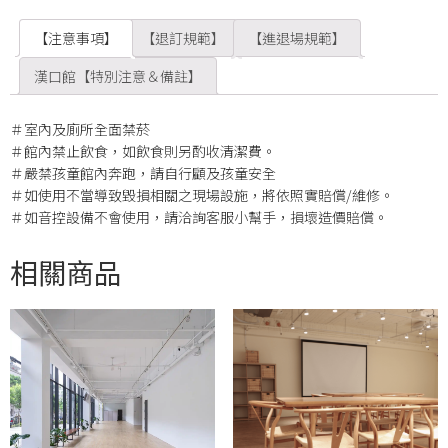
【注意事項】
【退訂規範】
【進退場規範】
漢口館【特別注意＆備註】
＃室內及廁所全面禁菸
＃館內禁止飲食，如飲食則另酌收清潔費。
＃嚴禁孩童館內奔跑，請自行顧及孩童安全
＃如使用不當導致毀損相關之現場設施，將依照實賠償/維修。
＃如音控設備不會使用，請洽詢客服小幫手，損壞造價賠償。
相關商品