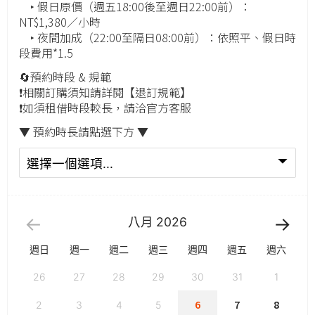
‣ 假日原價（週五18:00後至週日22:00前）：
NT$1,380／小時
‣ 夜間加成（22:00至隔日08:00前）：依照平、假日時
段費用*1.5
🔄預約時段 & 規範
❗️相關訂購須知請詳閱【退訂規範】
❗️如須租借時段較長，請洽官方客服
▼ 預約時長請點選下方 ▼
八月
2026
週日
週一
週二
週三
週四
週五
週六
26
27
28
29
30
31
1
6
7
8
2
3
4
5